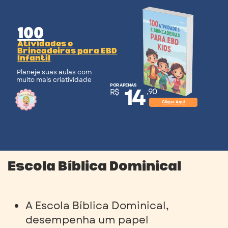
100
Atividades e
Brincadeiras para EBD
Infantil
Planeje suas aulas com
muito mais criatividade
14
POR APENAS
,90
R$
Clique Aqui
Escola Bíblica Dominical
A Escola Bíblica Dominical,
desempenha um papel